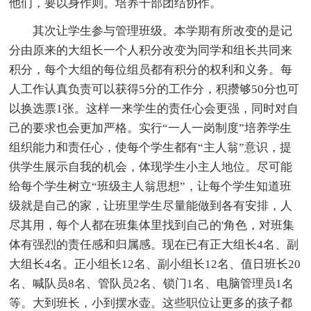
他们，要以身作则。培养干部团结协作。
其次让学生参与管理班级。本学期有所改变的是记
分由原来的大组长一个人积分改变为同学和组长共同来
积分，每个大组的每位组员都有积分的权利和义务。每
人工作认真负责可以获得5分的工作分，积攒够50分也可
以换选票1张。这样一来学生的责任心会更强，同时对自
己的要求也会更加严格。实行“一人一岗制度”培养学生
组织能力和责任心，使每个学生都有“主人翁”意识，提
供学生展示自我的机会，体现学生小主人地位。尽可能
给每个学生树立“班级主人翁思想”，让每个学生知道班
级就是自己的家，让班里学生尽量能做到各有安排，人
尽其用，每个人都在班集体里找到自己的'角色，对班集
体有强烈的责任感和归属感。现在已有正大组长4名、副
大组长4名。正小组长12名、副小组长12名、值日班长20
名、喊队员8名、管队员2名、锁门1名、电脑管理员1名
等。大到班长，小到摆水壶。这些职位让更多的孩子都