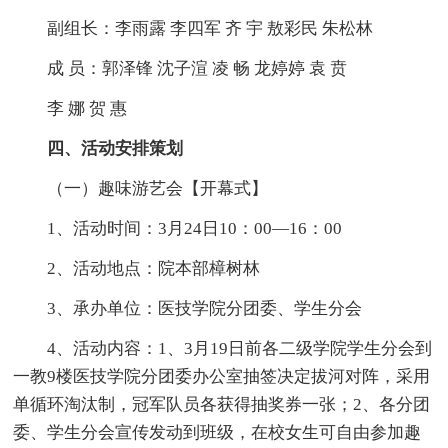
副组长：李雨露 李四军 齐 宇 敖彩民 朱松林
成 员：郭泽锋 沈子渲 凌 畅 龙婷婷 袁 贲
李 娜 贺 惠
四、活动安排策划
（一）趣味游艺会【开幕式】
1、活动时间：3月24日10：00—16：00
2、活动地点：院本部樟树林
3、承办单位：医技学院分团委、学生分会
4、活动内容：1、3月19日前各二级学院学生分会到
一教9楼医技学院分团委办公室抽签决定拔河对阵，采用
单循环淘汰制，冠军队员各获得抽奖券一张；2、各分团
委、学生分会宣传发动到班级，在校女生可自由参加趣