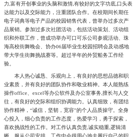
力,富有开创事业的头脑和激情,有较好的文字功底,口头表
达能力以及交际能力，注重团队合作。在校期间长期任
电子词典等电子产品的校园销售代表，曾举办过多次产
品展销。参加过多次社团活动，包括活动策划、活动组
织和外联工作，曾成功举办可口可乐公司参观活动、珠
海高校街舞晚会、协办06届毕业生校园招聘会及动感地
带大学生街舞挑战赛等。超过半年的外贸船务工作经
验。
本人热心诚恳、乐观向上，有良好的思想品德和职
业素质，并有良好的团队协作和敬业精神。本人能熟练
操作office、excel等办公软件及办公室事务,擅长与人交
往，有良好的交际和组织协调能力。认真细致，有团结
协作精神，“诚信，坚韧，宽容”的个人品质操守。全身
心投入，细心负责的工作态度，热爱学习，勇于探索，
喜欢挑战性的工作。对工作认真负责,诚实稳重,逻辑清
晰、服从公司安排。工作中会很用心地去履行自己的职