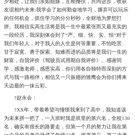
夕相处，让我们亲如姐妹，互相搀扶，共同进步，收获
友谊相约未来;我学会了如何勤奋地学习，摒弃可以玩乐
的任何机会，抓住学习的分分秒秒，全财地为梦想打
拼。我相信实高生活将是我一生中最紧张而又最充实的
一段经历，我深刻体会到了“严、细、快、实、恒“对于
我们年轻人，对于我人的人生是何等重要，不怕吃苦、
甘于寂寞、勇于探索、知难而进的品质将是我们一生的
财富，自我评价《驾驶员试用期自我评价》。感谢同
学，感激老师，感恩实高，你们用各自独特而深刻的方
式与我一路相伴，相信又一只振翅的雏鹰会为你们搏来
天边最的一抹云彩。
?赵永会：
?XX年，带着希望与憧憬我来到了高中，我知道该
为未来拼一把了，一入班时我是班里的第六名，全校130
名，确实有很长的路要走，但第一个月的努力让我在第