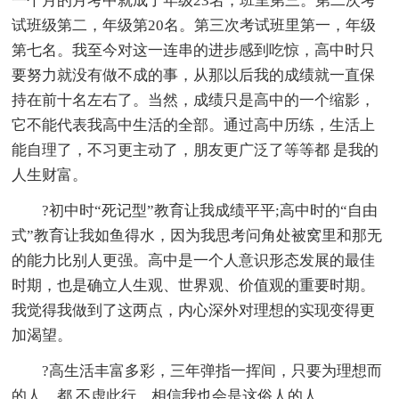
一个月的月考中就成了年级23名，班里第三。第二次考
试班级第二，年级第20名。第三次考试班里第一，年级
第七名。我至今对这一连串的进步感到吃惊，高中时只
要努力就没有做不成的事，从那以后我的成绩就一直保
持在前十名左右了。当然，成绩只是高中的一个缩影，
它不能代表我高中生活的全部。通过高中历练，生活上
能自理了，不习更主动了，朋友更广泛了等等都 是我的
人生财富。
?初中时“死记型”教育让我成绩平平;高中时的“自由
式”教育让我如鱼得水，因为我思考问角处被窝里和那无
的能力比别人更强。高中是一个人意识形态发展的最佳
时期，也是确立人生观、世界观、价值观的重要时期。
我觉得我做到了这两点，内心深外对理想的实现变得更
加渴望。
?高生活丰富多彩，三年弹指一挥间，只要为理想而
的人，都 不虚此行，相信我也会是这俗人的人。