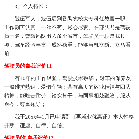
3、个人特长：
退伍军人，退伍后到番禺农校大专科任教官一职，
工作刻苦认真、一丝不苟、尽心尽责。在部队乃是驾驶
员一名，曾随部队出入多个省市，驾驶员一职是我长
项，驾车经验丰富、成熟稳重，能够当机立断、立马看
前。
驾驶员的自我评价11
有10年的工作经验，驾驶技术熟练，对车的保养及
一般维护熟识，爱惜车辆；具有高度的敬业精神与团队
精神，能吃苦耐劳，踏实肯干，与同事相处融洽，服从
命令，尊重领导；
我于20xx年1月已申请到《再就业优惠证》本人性格
开朗、谦虚、自律、自信。
驾驶员的`自我评价12