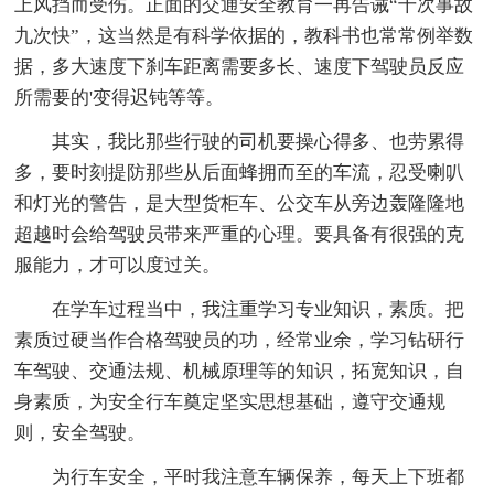
上风挡而受伤。正面的交通安全教育一再告诫“十次事故
九次快”，这当然是有科学依据的，教科书也常常例举数
据，多大速度下刹车距离需要多长、速度下驾驶员反应
所需要的'变得迟钝等等。
其实，我比那些行驶的司机要操心得多、也劳累得
多，要时刻提防那些从后面蜂拥而至的车流，忍受喇叭
和灯光的警告，是大型货柜车、公交车从旁边轰隆隆地
超越时会给驾驶员带来严重的心理。要具备有很强的克
服能力，才可以度过关。
在学车过程当中，我注重学习专业知识，素质。把
素质过硬当作合格驾驶员的功，经常业余，学习钻研行
车驾驶、交通法规、机械原理等的知识，拓宽知识，自
身素质，为安全行车奠定坚实思想基础，遵守交通规
则，安全驾驶。
为行车安全，平时我注意车辆保养，每天上下班都