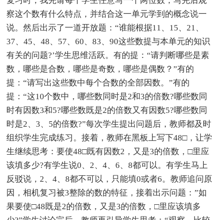
复习时，我先请每个学生任意写一个两位数，写完后观
察这个数有什么特点，并结合这一单元学到的概念说一
说。然后出示了一道开放题：“谁能根据11、15、21、
37、45、48、57、60、83、90这些数提与本单元的知识
有关的问题?’学生思维活跃。有的提：“请判断哪些是素
数，哪些是合数，哪些是奇数，哪些是偶数？”有的
提：“请写出这些数中每个合数的全部因数。”有的
提：“这10个数中，哪些数同时是2和3的倍数?哪些数同
时有因数3和5?哪些数既是2的倍数又有因数5?哪些数同
时是2、3、5的倍数?”每次学生提出问题后，教师都及时
组织学生完成练习。接着，教师在黑板上写下48□，让学
生继续思考：要使48□既有因数2，又是3的倍数，□里应
该填多少?有学生说0、2、4、6、8都可以。有学生马上
反驳说，2、4、8都不可以，只能填0或者6。教师追问原
因，相机复习被3整除的数的特征，接着出示问题：”如
果要使□48既是2的倍数，又是3的倍数，□里应该填多