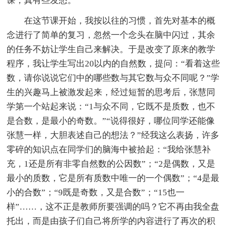
课，真有些发愁。
在这节课开始，我按以往的习惯，首先对基本的概
念进行了简单的复习，忽然一个念头在脑中闪过，其余
的任务不妨让学生自己来解决。于是改变了原来的教学
程序，我让学生写出20以内的自然数，提问：“看着这些
数，请你说说它们中的哪些数与其它数与众不同呢？”学
生的兴趣马上被激发起来，经过短暂的思考后，张慧同
学第一个站起来说：“1与众不同，它既不是质数，也不
是合数，是最小的奇数。”“说得很好，哪位同学还能像
张慧一样，大胆表述自己的想法？”经我这么表扬，许多
零碎的知识点在同学们的脑海中被拾起：“我给张慧补
充，1还是所有非零自然数的公因数”；“2是偶数，又是
最小的质数，它是所有质数中唯一的一个偶数”；“4是最
小的合数”；“9既是奇数，又是合数”；“15也一
样”……，这不正是教师所要强调的吗？它不再由我全盘
托出，而是由孩子们自己将所学的内容进行了再次的积