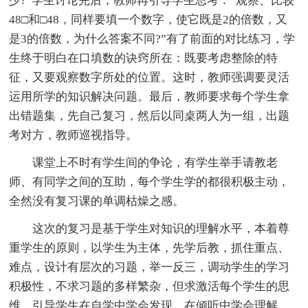
少?”学生讨论完后，教师再引导学生思考：“观察、比较
48□和□48，同样要填一个数字，使它既是2的倍数，又
是3的倍数，为什么答案不同?”有了前面的对比练习，学
生终于明白在口填数的诀窍所在：既要考虑整除的特
征，又要观察数字所处的位置。这时，教师强调要灵活
运用所学的知识解决问题。最后，教师要求每个学生拿
出错题集，先自己复习，然后以同桌两人为一组，出题
考对方，教师巡视指导。
课堂上不时有学生间的争论，有学生举手请教老
师、有同学之间的互助，每个学生学的都很积极主动，
全然没有复习课的单调枯燥之感。
这次的复习是基于学生对知识的理解水平，本着尊
重学生的原则，以学生为主体，先学后教，抓住重点、
难点，设计有层次的习题，举一反三，调动学生的学习
积极性，不求习题的多样繁杂，但求激活每个学生的思
维，引导学生在自学中学会发现、在倾听中学会理解、