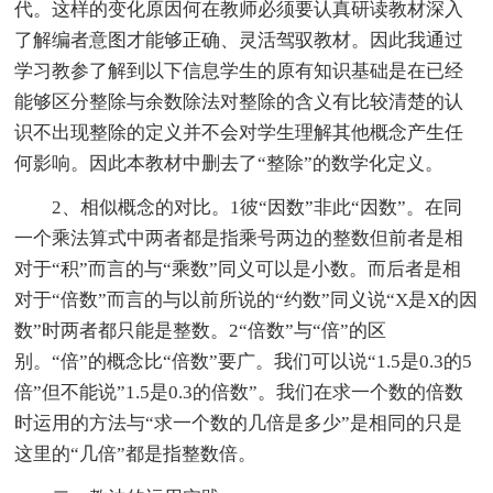
代。这样的变化原因何在教师必须要认真研读教材深入
了解编者意图才能够正确、灵活驾驭教材。因此我通过
学习教参了解到以下信息学生的原有知识基础是在已经
能够区分整除与余数除法对整除的含义有比较清楚的认
识不出现整除的定义并不会对学生理解其他概念产生任
何影响。因此本教材中删去了“整除”的数学化定义。
2、相似概念的对比。1彼“因数”非此“因数”。在同
一个乘法算式中两者都是指乘号两边的整数但前者是相
对于“积”而言的与“乘数”同义可以是小数。而后者是相
对于“倍数”而言的与以前所说的“约数”同义说“X是X的因
数”时两者都只能是整数。2“倍数”与“倍”的区
别。“倍”的概念比“倍数”要广。我们可以说“1.5是0.3的5
倍”但不能说”1.5是0.3的倍数”。我们在求一个数的倍数
时运用的方法与“求一个数的几倍是多少”是相同的只是
这里的“几倍”都是指整数倍。