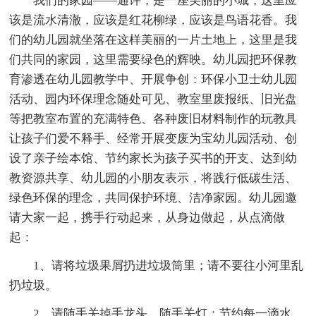
我们的家园——通许，是一座美丽的小城，这里应
该是流水清澈，应该是红花柳绿，应该是鸟语花香。我
们的幼儿园就坐落在这样美丽的一片土地上，这里是我
们共同的家园，这里需要绿色的辉映。幼儿园把环保教
育渗透在幼儿园教学中、开展争创：环保小卫士幼儿园
活动、园内环保理念随处可见、教室里废报纸、旧光盘
等把教室布置的充满特色、各种废旧材料制作的玩教具
让孩子们爱不释手、经常开展变废为宝幼儿园活动、创
设了亲子绘本馆、节约家长为孩子买书的开支、达到幼
教资源共享、幼儿园的小朋友表示，将践行低碳生活、
绿色环保的理念，共同保护环境、洁净家园。幼儿园邀
请大家一起，携手行动起来，从身边做起，从点滴做
起：
1、请将垃圾果屑扔进垃圾筒里；请不要往小河里乱
扔垃圾。
2、请随手关掉手龙头，随手关灯；节约每一滴水、