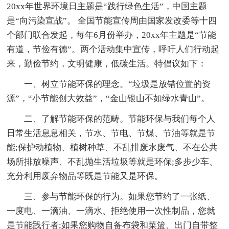
20xx年世界环境日主题是“践行绿色生活”，中国主题
是“向污染宣战”。 全国节能宣传周由国家发改委等十四
个部门联合发起，每年6月份举办，20xx年主题是“节能
有道，节俭有德”。两个活动集中宣传，呼吁人们行动起
来，勤俭节约，文明健康，低碳生活。特倡议如下：
一、树立节能环保的理念。“垃圾是放错位置的资
源”，“小节能创大效益”，“金山银山不如绿水青山”。
二、了解节能环保的范畴。节能环保与我们每个人
日常生活息息相关，节水、节电、节煤、节油等就是节
能;保护动植物、植树种草、不乱排废水废气、不在公共
场所排放噪声、不乱抛生活垃圾等就是环保;多步少车、
充分利用废弃物品等既是节能又是环保。
三、参与节能环保的行为。如果您节约了一张纸、
一度电、一滴油、一滴水、拒绝使用一次性制品，您就
是节能践行者;如果您购物自备布袋和菜篮、出门自带整