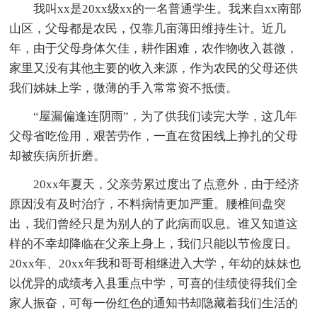
我叫xx是20xx级xx的一名普通学生。我来自xx南部
山区，父母都是农民，仅靠几亩薄田维持生计。近几
年，由于父母身体欠佳，耕作困难，农作物收入甚微，
家里又没有其他主要的收入来源，作为农民的父母还供
我们姊妹上学，微薄的手入常常资不抵债。
“屋漏偏逢连阴雨”，为了供我们读完大学，这几年
父母省吃俭用，艰苦劳作，一直在贫困线上挣扎的父母
却被疾病所折磨。
20xx年夏天，父亲劳累过度出了点意外，由于经济
原因没有及时治疗，不料病情更加严重。腰椎间盘突
出，我们曾经只是为别人的了此病而叹息。谁又知道这
样的不幸却降临在父亲上身上，我们只能以节俭度日。
20xx年、20xx年我和哥哥相继进入大学，年幼的妹妹也
以优异的成绩考入县重点中学，可喜的佳绩使得我们全
家人振奋，可每一份红色的通知书却隐藏着我们生活的