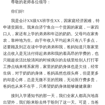
尊敬的老师各位领导：
你们好!
我是会计XX级XX班学生XX，因家庭经济困难，特
申请贫困生。我来自济宁鱼台一个贫困的家庭，一家四
口人，家还有上学的弟弟和年迈的奶奶。父母均在家务
农，靠种地为生。由于年收入平均起来只有八千多点，
还要顾及到正在读中学的弟弟和我，爸妈知道只靠家里
这点收入是无法付得起弟弟和我的着高昂的学费的，也
只能趁农活比较清闲的时候偶尔的去镇里给别人打打零
工挣点钱来维系家用，家里的奶奶身体也是欠佳，经常
生病，对于奶奶的身体，爸妈虽然也很头疼，但是更多
的却是心疼，总是无微不至的照顾，无论医疗费多贵，
爸妈也从来不在乎，只希望奶奶身体能够健健康康!
接到入学通知书的那一天，我们全家人都高兴地喜
出望外，我们盼来盼去终于盼到了这一天。可是，当爸