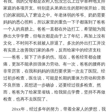
有我。我的父母都是农村人也没怎么上过学靠种地支持
家庭的各项开支。特别是从弟弟出生的那时侯开始，我
们的家就陷入了窘迫之中。年老体弱的爷爷、奶奶需要
妈妈的悉心照料，所以家里的重负一下子都落到了爸爸
一个人的肩膀上。爸爸一直都在外边打工，希望能为我
挣出大学学费，但每次都是由于上了年纪，再加上没有
文化，不时间不长就被人辞退了。多次的外出打工并没
有实质上改善我们家的条件，反而给家中的经济支柱
——爸爸，留下了许多的伤。现在，爸爸经常都会腰
痛，更加不能承担强体力劳动。有一次，爸爸的腰疼的
非常厉害，在我和妈妈的强烈要求第一次去了医院。经
过初步检查，医生说，可能是长期的重体力劳动和营养
不良所致，若想进一步确诊，还要经过很多检查。然
而，爸爸为了给家里省钱，给我留点学费，坚持不再做
检查，也再不去医院了。
20xx年，经过多年的努力，带着全家人的梦想，我