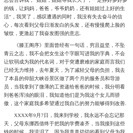
总会告诉我，“姐姐，姐姐等我长大了，一定挣好多好多
的钱，让妈妈，爸爸，爷爷奶奶，还有姐姐过上好的生
活”，我哭了，感叹遭遇的同时，我没有失去奋斗的信
心，每次看到父母日渐发白的头发，还有慢慢爬上脸的
皱纹，更激起了我奋发图强的意志.
《滕王阁序》里面曾经有一句话，穷且益坚，不坠
青云之志，我不会把女生这个字眼写进我的字典，不会
让软弱成为我的代名词，对于突遭磨难的家庭而言我们
已经无力维持，去年夏天，为了减轻父母的负担，我去
了本县的仰韶大峡谷景区做了两个月的服务员和导游
员，当我拿到了微薄的工资递给爸爸的时候，我分明看
到爸爸浑浊的眼泪，我知道他们是为我这个女儿而骄
傲，这个家庭我多希望通过我自己的努力能够得到改善.
XXXX年9月7日，我来到学校，我永远不会忘记那
天，父母东挪西借终于把我的学费凑齐，当我接到这些
钱的时候，我流泪了，因为我真真切切的看到父母为我