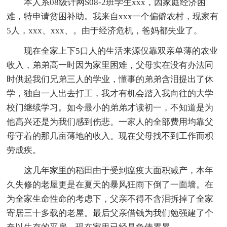
本人系08级计网S08-2班学生xxx，因家庭经济困
难，特申请贫困补助。我来自xxx一个偏僻农村，现家有
5人，xxx、xxx、。由于经济危机，爸妈都失业了。
现在全家上下5口人的生活来源仅靠双亲单薄的农业
收入，弟弟高一时因为家里困难，父母实在没有办法同
时供起我们兄弟三人的学业，懂事的弟弟含泪提出了休
学，独自一人出去打工，我才有机会踏入我向往的大学
校门继续学习。如今最小的弟弟才读初一，不知道是为
他高兴还是为我们感到伤悲。一家人的全部费用均靠父
母守着的那几亩薄地的收入。现在父母找不到工作而积
劳成疾。
这几年家里的稻田由于受到瘟疫大面积减产，本年
久失修的老屋更是在夏天的暴风狂雨下倒了一面墙。在
为全家生命性命的考虑下，父亲不得不含泪拆掉了全家
寄居三十多载的老屋。最后父亲借钱为我们勉强建了个