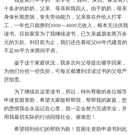
我是第八中学的一名学生 ，我叫。来自。家里有八
十多岁的奶奶，父亲、母亲和我四人。由于奶奶，母亲
身体长期患病，丧失劳动能力，父亲靠在外给人打零
工，一年也只能挣到3000～4000元收入，根本无法供我
读书。目前家里为了我继续读书，已欠亲戚朋友两万余
元的欠款。到目前为止，我们还住着祖父60年代建造的
不足80平方米两间平房。
鉴于这个家庭状况，我多次向父母提出辍学回家，
为他们分担一些负担，可每次都遭到没读过书的父母严
厉指责。
为了继续在这里读书，所以，特向尊敬的各位领导
申请贫困资助，希望大家能帮帮我，帮帮我的家庭，您
的恩情我会永远记在心里，我一定会努力完成学业，并
用我最切实际的行动回报社会。谢谢您！
希望得到你们的帮助为盼！贫困生资助申请书到此