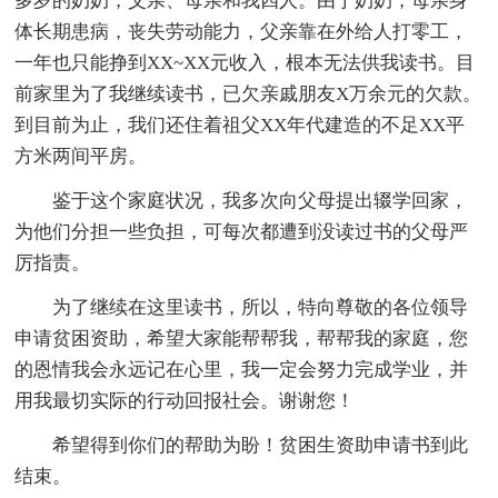
多岁的奶奶，父亲、母亲和我四人。由于奶奶，母亲身
体长期患病，丧失劳动能力，父亲靠在外给人打零工，
一年也只能挣到XX~XX元收入，根本无法供我读书。目
前家里为了我继续读书，已欠亲戚朋友X万余元的欠款。
到目前为止，我们还住着祖父XX年代建造的不足XX平
方米两间平房。
鉴于这个家庭状况，我多次向父母提出辍学回家，
为他们分担一些负担，可每次都遭到没读过书的父母严
厉指责。
为了继续在这里读书，所以，特向尊敬的各位领导
申请贫困资助，希望大家能帮帮我，帮帮我的家庭，您
的恩情我会永远记在心里，我一定会努力完成学业，并
用我最切实际的行动回报社会。谢谢您！
希望得到你们的帮助为盼！贫困生资助申请书到此
结束。