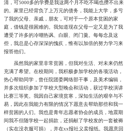
清，可5000多的学费是我这两个月不吃不喝也攒不出来
的。家里已经背负了上万元的债务，我能上大学，多亏
了我的父母、亲戚，朋友，可对于一个原本贫困的家
庭，借钱是很困难的。我知道现在父母一定又是为了我
遭受了许多的冷嘲热讽、白眼、闭门羹。每每念及这
些，我总是心存深深的愧疚，惟有以加倍的努力学习来
报答他们。
虽然我的家里非常贫困，但我对生活、对未来仍然
充满了希望。在校期间，我积极参加学校的各项活动，
热心帮助同学，曾任院团委网络部干事，及美术编辑，
并多次组织参加了学校大型晚会和活动，获过学校演讲
比赛三等奖。我因自己家境贫寒，深知生活的艰辛与不
易，因此在我能力有限的情况下愿意去帮助那些和我一
样贫困的人们。我也是青年志愿者协会的成员，地震期
间我不但随学校一起捐款，还捐献了学校发的一套被褥
（实在没衣服可捐），并在xx报社义卖报纸。我愿意回