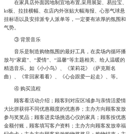
在家具店外面因地制宜地布置,采用展架、易拉宝、
kt板、拉挂横幅、在店内外张贴大幅海报、心形气球悬
挂标语以及安排派专人派单等，一定要有浓厚的氛围和
气势。
③ 背景音乐
音乐是制造购物氛围的最好工具，在卖场内循环播
放与“家庭”、“爱情”、“温馨”等主题相关、给人温暖的
精选音乐。如《小小鸟》、《茉莉花》（萨克斯名
曲）、《常回家看看》、《心会跟爱一起走》、等。
④ 购买流程
顾客看活动介绍；顾客到对应区域参与亲情活爱情
大比拼获得不同优惠额度的优惠券；主办方向顾客发放
参与奖奖品；顾客进卖场挑选心仪的家具；顾客按优惠
金额付账，顾客填写客户资料；主办方向顾客发放幸福