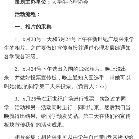
策划主办单位：
大学生心理协会
活动流程：
一、相片的采集
1、x月23号一天和5月24号上午在新世纪广场采集学
生的相片。之前要做好宣传海报并通过心理发展部通知
各学院各班级。
2、x月24号下午选出入围的12张相片。晚上洗出
来，并做好投票宣传板，晚上通知入围选手，叫她可以
叫她(他)的同学第二天来投票。(负责人：xx)
3、x月25号在新世纪广场进行投票。拉路过的同
学，活动和另一活动同时进行，同时结束。然后我们当
晚就得出结果。给同学颁发奖品。第二天在我们的宣传
板块宣传我们的活动成果。
相片采集：相片采集可以由学生自己带u盘来拷贝给