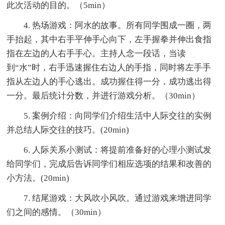
此次活动的目的。（5min）
4. 热场游戏：阿水的故事。所有同学围成一圈，两
手抬起，其中右手平伸手心向下，左手握拳并伸出食指
指在左边的人右手手心。主持人念一段话，当读
到“水”时，右手迅速握住右边人的手指，同时将左手手
指从左边人的手心逃出。成功握住得一分，成功逃出得
一分。最后统计分数，并进行游戏分析。（30min）
5. 案例介绍：向同学们介绍生活中人际交往的实例
并总结人际交往的技巧。(20min)
6. 人际关系小测试：将提前准备好的心理小测试发
给同学们，完成后告诉同学们相应选项的结果和改善的
小方法。(20min)
7. 结尾游戏：大风吹小风吹。通过游戏来增进同学
们之间的感情。（30min）