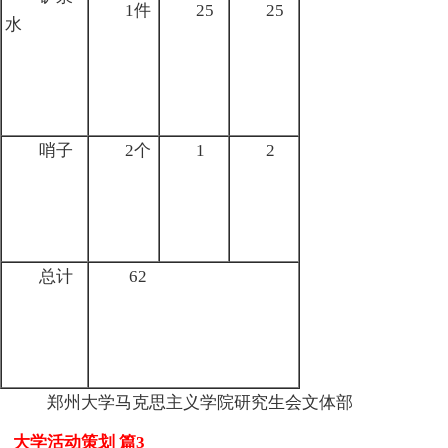
1件
25
25
水
哨子
2个
1
2
总计
62
郑州大学马克思主义学院研究生会文体部
大学活动策划 篇3