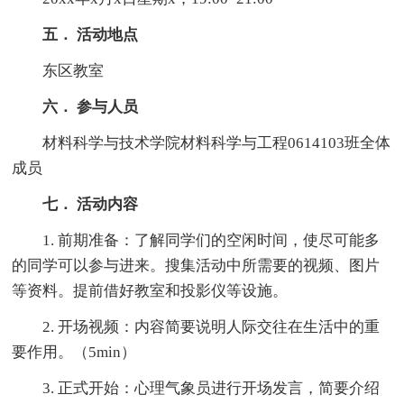
五． 活动地点
东区教室
六． 参与人员
材料科学与技术学院材料科学与工程0614103班全体
成员
七． 活动内容
1. 前期准备：了解同学们的空闲时间，使尽可能多
的同学可以参与进来。搜集活动中所需要的视频、图片
等资料。提前借好教室和投影仪等设施。
2. 开场视频：内容简要说明人际交往在生活中的重
要作用。（5min）
3. 正式开始：心理气象员进行开场发言，简要介绍