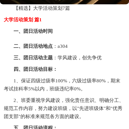
【精选】大学活动策划7篇
大学活动策划 篇1
一、团日活动时间
二、团日活动地点
：a304
三、团日活动主题
：学风建设，创先争优
四、团日活动目标：
1、保证四级过级率100%，六级过级率80%，期末
考试挂科率5%以内，班级违纪率0%。
2、班委重视学风建设，强化责任意识、明确分工、
规范工作内容，努力建设班级，以"先进班级体"和"优秀
团支部"的标准来规范各方面的建设。
五、团日活动流程：