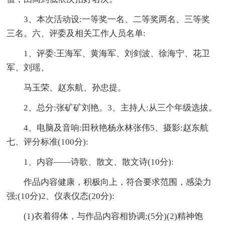
3、本次活动设:一等奖一名、二等奖两名、三等奖
三名。六、评委及相关工作人员名单:
1、评委:王海军、黄海军、刘剑波、徐海宁、花卫
军、刘瑶、
马玉荣、赵东航、孙忠提。
2、总分:张矿矿刘艳。3、主持人:从三个年级选拔。
4、电脑及音响:田秋艳杨永林张伟5、摄影:赵东航
七、评分标准(100分):
1、内容——诗歌、散文、散文诗(10分):
作品内容健康，积极向上，符合要求范围，感染力
强;(10分)2、仪表仪态(20分):
(1)衣着得体，与作品内容相协调;(5分)(2)
精神饱