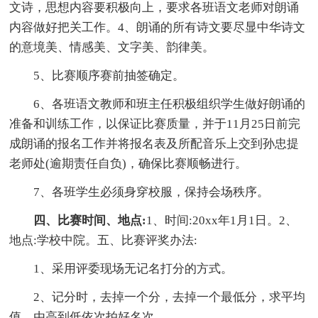
文诗，
思想内容要积极向上，要求各班语文老师对朗诵
内容做好把关工作。4、朗诵的所有诗文要尽显中华诗文
的意境美、情感美、文字美、韵律美。
5、比赛顺序赛前抽签确定。
6、各班语文教师和班主任积极组织学生做好朗诵的
准备和训练工作，以保证比赛质量，并于11月25日前完
成朗诵的报名工作并将报名表及所配音乐上交到孙忠提
老师处(逾期责任自负)，确保比赛顺畅进行。
7、各班学生必须身穿校服，保持会场秩序。
四、比赛时间、地点:
1、时间:20xx年1月1日。2、
地点:学校中院。五、比赛评奖办法:
1、采用评委现场无记名打分的方式。
2、记分时，去掉一个分，去掉一个最低分，求平均
值，由高到低依次拍好名次。