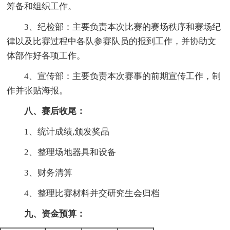
筹备和组织工作。
3、纪检部：主要负责本次比赛的赛场秩序和赛场纪
律以及比赛过程中各队参赛队员的报到工作，并协助文
体部作好各项工作。
4、宣传部：主要负责本次赛事的前期宣传工作，制
作并张贴海报。
八、赛后收尾：
1、统计成绩,颁发奖品
2、整理场地器具和设备
3、财务清算
4、整理比赛材料并交研究生会归档
九、资金预算：