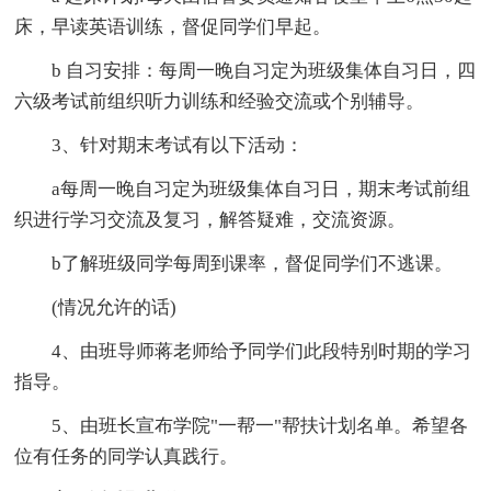
床，早读英语训练，督促同学们早起。
b 自习安排：每周一晚自习定为班级集体自习日，四
六级考试前组织听力训练和经验交流或个别辅导。
3、针对期末考试有以下活动：
a每周一晚自习定为班级集体自习日，期末考试前组
织进行学习交流及复习，解答疑难，交流资源。
b了解班级同学每周到课率，督促同学们不逃课。
(情况允许的话)
4、由班导师蒋老师给予同学们此段特别时期的学习
指导。
5、由班长宣布学院"一帮一"帮扶计划名单。希望各
位有任务的同学认真践行。