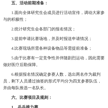
五、活动前期准备：
1.面向全体研究生会成员进行活动宣传，调动大家参
与的积极性；
2.统计研究生会各部门的报名情况；
3.提前申请比赛场地，并及时报送申请情况；
4.比赛现场所需各种设备物品等需提前准备；
5.由于比赛有一定竞争性并伴随剧烈运动，因此需要
做好医疗后勤保障。
6.根据报名情况确定参赛人数，选出两名作为裁判
员，剩下人员通过抽签的形式平均分为四支参赛队伍，
并由每队推选一名队长。
六、比赛项目及规则：
1、乒乓接力赛