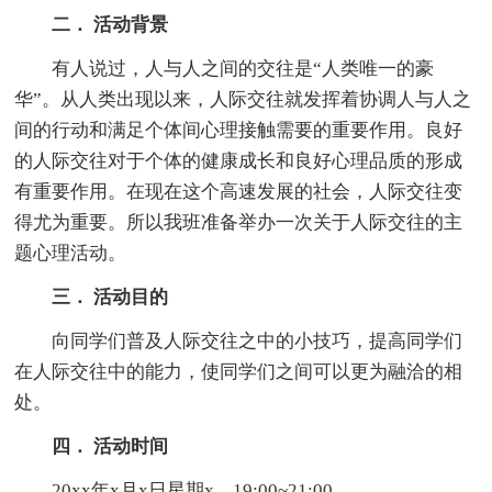
二． 活动背景
有人说过，人与人之间的交往是“人类唯一的豪
华”。从人类出现以来，人际交往就发挥着协调人与人之
间的行动和满足个体间心理接触需要的重要作用。良好
的人际交往对于个体的健康成长和良好心理品质的形成
有重要作用。在现在这个高速发展的社会，人际交往变
得尤为重要。所以我班准备举办一次关于人际交往的主
题心理活动。
三． 活动目的
向同学们普及人际交往之中的小技巧，提高同学们
在人际交往中的能力，使同学们之间可以更为融洽的相
处。
四． 活动时间
20xx年x月x日星期x，19:00~21:00