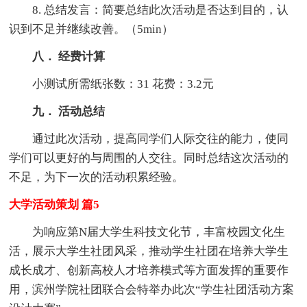
8. 总结发言：简要总结此次活动是否达到目的，认
识到不足并继续改善。（5min）
八． 经费计算
小测试所需纸张数：31 花费：3.2元
九． 活动总结
通过此次活动，提高同学们人际交往的能力，使同
学们可以更好的与周围的人交往。同时总结这次活动的
不足，为下一次的活动积累经验。
大学活动策划 篇5
为响应第N届大学生科技文化节，丰富校园文化生
活，展示大学生社团风采，推动学生社团在培养大学生
成长成才、创新高校人才培养模式等方面发挥的重要作
用，滨州学院社团联合会特举办此次“学生社团活动方案