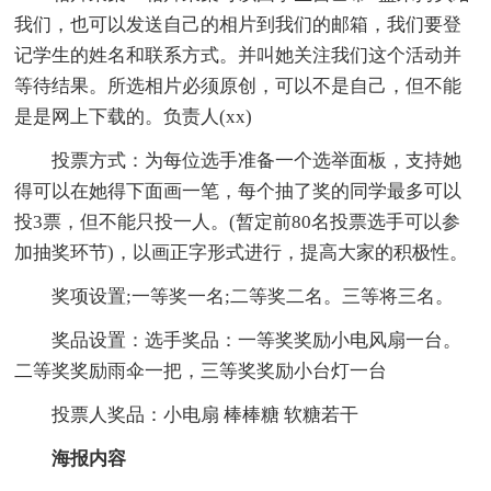
我们，也可以发送自己的相片到我们的邮箱，我们要登
记学生的姓名和联系方式。并叫她关注我们这个活动并
等待结果。所选相片必须原创，可以不是自己，但不能
是是网上下载的。负责人(xx)
投票方式：为每位选手准备一个选举面板，支持她
得可以在她得下面画一笔，每个抽了奖的同学最多可以
投3票，但不能只投一人。(暂定前80名投票选手可以参
加抽奖环节)，以画正字形式进行，提高大家的积极性。
奖项设置;一等奖一名;二等奖二名。三等将三名。
奖品设置：选手奖品：一等奖奖励小电风扇一台。
二等奖奖励雨伞一把，三等奖奖励小台灯一台
投票人奖品：小电扇 棒棒糖 软糖若干
海报内容