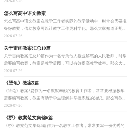
你有了解过教案吗？下面是小编精心整理的翠鸟教案7篇...
2026-07-26
怎么写高中语文教案
怎么写高中语文教案在教学工作者实际的教学活动中，时常会需要准
备好教案，借助教案可以让教学工作更科学化。那么大家知道正规的
教案是怎么写的吗？以下是小编精心整理的怎么写高...
2026-07-26
关于雷雨教案汇总10篇
关于雷雨教案汇总10篇作为一名专为他人授业解惑的人民教师，时常
需要编写教案，教案是教学蓝图，可以有效提高教学效率。那么大家
知道正规的教案是怎么写的吗？下面是小编为大家整理...
2026-07-26
《犟龟》教案5篇
《犟龟》教案5篇作为一名默默奉献的教育工作者，常常要根据教学
需要编写教案，教案有助于学生理解并掌握系统的知识。那么写教案
需要注意哪些问题呢？以下是小编收集整理的《犟龟...
2026-07-26
《桥》教案范文集锦6篇
《桥》教案范文集锦6篇作为一名教学工作者，常常要写一份优秀的