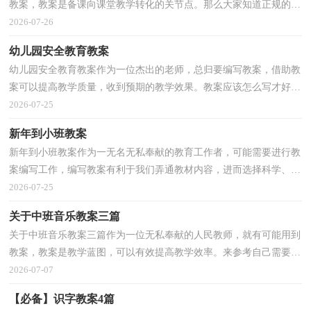
教案，教案是备课向课堂教学转化的关节点。那么大家知道正规的教
案是怎么写的吗？下面是小编为大家收集的《桥》教...
2026-07-26
幼儿园安全教育教案
幼儿园安全教育教案作为一位杰出的老师，总归要编写教案，借助教
案可以提高教学质量，收到预期的教学效果。教案应该怎么写才好
呢？下面是小编收集整理的幼儿园安全教育教案，仅供参考...
2026-07-25
新年到小班教案
新年到小班教案作为一无名无私奉献的教育工作者，可能需要进行教
案编写工作，编写教案有利于我们弄通教材内容，进而选择科学、恰
当的教学方法。我们该怎么去写教案呢？下面是小编帮...
2026-07-25
关于中班音乐教案三篇
关于中班音乐教案三篇作为一位无私奉献的人民教师，就有可能用到
教案，教案是教学蓝图，可以有效提高教学效率。来参考自己需要的
教案吧！下面是小编为大家整理的中班音乐教案3篇，希...
2026-07-07
【必备】识字教案4篇