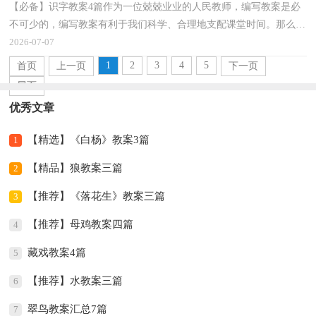
【必备】识字教案4篇作为一位兢兢业业的人民教师，编写教案是必
不可少的，编写教案有利于我们科学、合理地支配课堂时间。那么什
么样的教案才是好的呢？下面是小编为大家整理的识...
2026-07-07
1
2
3
4
5
首页
上一页
下一页
尾页
优秀文章
【精选】《白杨》教案3篇
1
【精品】狼教案三篇
2
【推荐】《落花生》教案三篇
3
【推荐】母鸡教案四篇
4
藏戏教案4篇
5
【推荐】水教案三篇
6
翠鸟教案汇总7篇
7