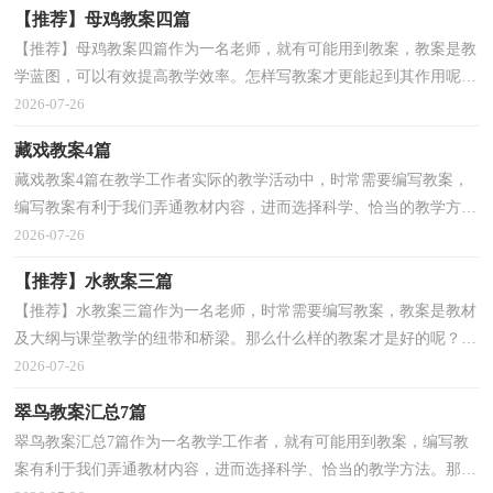
【推荐】母鸡教案四篇
【推荐】母鸡教案四篇作为一名老师，就有可能用到教案，教案是教
学蓝图，可以有效提高教学效率。怎样写教案才更能起到其作用呢？
以下是小编收集整理的母鸡教案4篇，希望能够帮助到大...
2026-07-26
藏戏教案4篇
藏戏教案4篇在教学工作者实际的教学活动中，时常需要编写教案，
编写教案有利于我们弄通教材内容，进而选择科学、恰当的教学方
法。那么你有了解过教案吗？下面是小编为大家收集的藏...
2026-07-26
【推荐】水教案三篇
【推荐】水教案三篇作为一名老师，时常需要编写教案，教案是教材
及大纲与课堂教学的纽带和桥梁。那么什么样的教案才是好的呢？以
下是小编为大家整理的水教案3篇，欢迎阅读，希望大家...
2026-07-26
翠鸟教案汇总7篇
翠鸟教案汇总7篇作为一名教学工作者，就有可能用到教案，编写教
案有利于我们弄通教材内容，进而选择科学、恰当的教学方法。那么