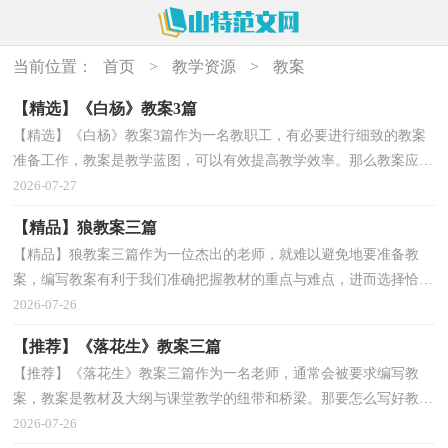
当前位置：
首页
>
教学资源
>
教案
【精选】《白杨》教案3篇
【精选】《白杨》教案3篇作为一名教职工，有必要进行细致的教案
准备工作，教案是教学蓝图，可以有效提高教学效率。那么教案应该
怎么写才合适呢？下面是小编精心整理的《白杨》教案3...
2026-07-27
【精品】狼教案三篇
【精品】狼教案三篇作为一位杰出的老师，就难以避免地要准备教
案，编写教案有利于我们准确把握教材的重点与难点，进而选择恰当
的教学方法。我们应该怎么写教案呢？下面是小编精心整...
2026-07-26
【推荐】《落花生》教案三篇
【推荐】《落花生》教案三篇作为一名老师，通常会被要求编写教
案，教案是教材及大纲与课堂教学的纽带和桥梁。那要怎么写好教案
呢？下面是小编帮大家整理的《落花生》教案3篇，欢迎...
2026-07-26